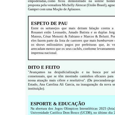
empoderadas, como ficou demonstrado na solene home
proposta pela vereadora Michelly Alencar (União Brasil), agra
Gamper com uma Moção de Aplausos.
ESPETO DE PAU
Entre os sertanejos que mais deitam falação contra a
Rouanet estão Leonardo, Amado Batista e as duplas Jor
Mateus, César Menotti & Fabiano e Marcos & Belutti. Po
eles fazem parte da lista de cantores que mais
bamburram
os shows milionários pagos por prefeituras que, às ve
arrecadam menos que os seus cachês, conforme levantament
imprensa nacional.
DITO E FEITO
"Avançamos na desjudicialização e na busca por sol
consensuais, que se têm mostrado caminhos eficazes para 
nossa atuação mais célere e resolutiva". (Da procuradora-ge
Estado, Ana Carolina Ali Garcia, na inauguração da nova s
instituição).
ESPORTE & EDUCAÇÃO
Na abertura dos Jogos Olímpicos Interatléticas 2025 (Joia)
Universidade Católica Dom Bosco (UCDB), no último dia 2