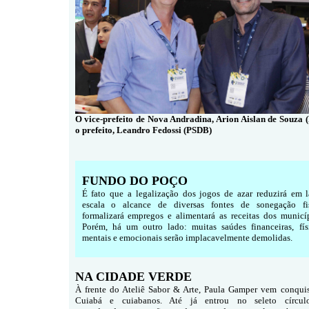
O vice-prefeito de Nova Andradina, Arion Aislan de Souza (
o prefeito, Leandro Fedossi (PSDB)
FUNDO DO POÇO
É fato que a legalização dos jogos de azar reduzirá em l
escala o alcance de diversas fontes de sonegação fis
formalizará empregos e alimentará as receitas dos municíp
Porém, há um outro lado: muitas saúdes financeiras, físi
mentais e emocionais serão implacavelmente demolidas.
NA CIDADE VERDE
À frente do Ateliê Sabor & Arte, Paula Gamper vem conqui
Cuiabá e cuiabanos. Até já entrou no seleto círcul