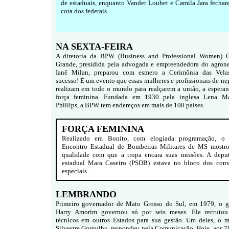
de estaduais, enquanto Vander Loubet e Camila Jara fechar
cota dos federais.
NA SEXTA-FEIRA
A diretoria da BPW (Business and Professional Women)
Grande, presidida pela advogada e empreendedora do agron
Ianê Milan, preparou com esmero a Cerimônia das Vela
sucesso! É um evento que essas mulheres e profissionais de ne
realizam em todo o mundo para realçarem a união, a esperan
força feminina. Fundada em 1930 pela inglesa Lena Ma
Phillips, a BPW tem endereços em mais de 100 países.
FORÇA FEMININA
Realizado em Bonito, com elogiada programação, o
Encontro Estadual de Bombeiras Militares de MS mostr
qualidade com que a tropa encara suas missões. A depu
estadual Mara Caseiro (PSDB) estava no bloco dos conv
especiais.
LEMBRANDO
Primeiro governador de Mato Grosso do Sul, em 1979, o 
Harry Amorim governou só por seis meses. Ele recruto
técnicos em outros Estados para sua gestão. Um deles, o m
Silvestre Gorgulho, respondeu pela Comunicação. Hoje, aos 7