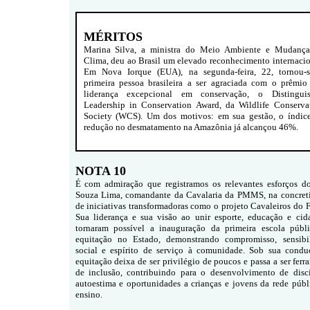
MÉRITOS
Marina Silva, a ministra do Meio Ambiente e Mudanç
Clima, deu ao Brasil um elevado reconhecimento internacio
Em Nova Iorque (EUA), na segunda-feira, 22, tornou-
primeira pessoa brasileira a ser agraciada com o prêmio
liderança excepcional em conservação, o Distingui
Leadership in Conservation Award, da Wildlife Conserva
Society (WCS). Um dos motivos: em sua gestão, o índic
redução no desmatamento na Amazônia já alcançou 46%.
NOTA 10
É com admiração que registramos os relevantes esforços do
Souza Lima, comandante da Cavalaria da PMMS, na concret
de iniciativas transformadoras como o projeto Cavaleiros do F
Sua liderança e sua visão ao unir esporte, educação e cid
tornaram possível a inauguração da primeira escola públ
equitação no Estado, demonstrando compromisso, sensibi
social e espírito de serviço à comunidade. Sob sua condu
equitação deixa de ser privilégio de poucos e passa a ser ferr
de inclusão, contribuindo para o desenvolvimento de disci
autoestima e oportunidades a crianças e jovens da rede públ
ensino.